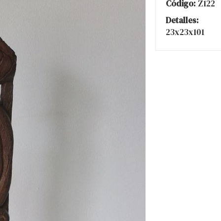
Código:
Z122
Detalles:
23x23x101