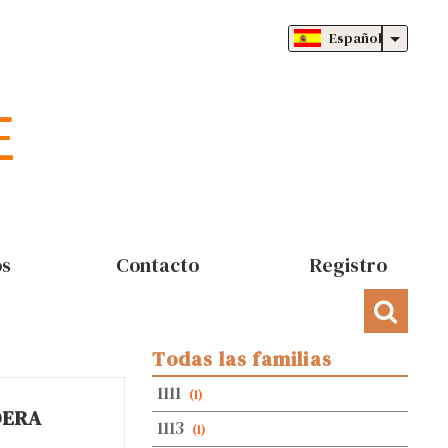
Español
os
Contacto
Registro
Todas las familias
1111
(1)
DERA
1113
(1)