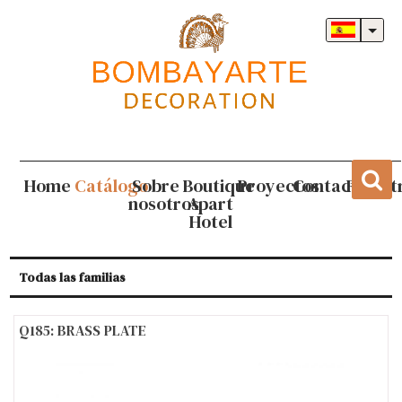
Home
Catálogo
Sobre
Boutique
Proyectos
Contacto
Regist
nosotros
Apart
Hotel
Todas las familias
Q185: BRASS PLATE