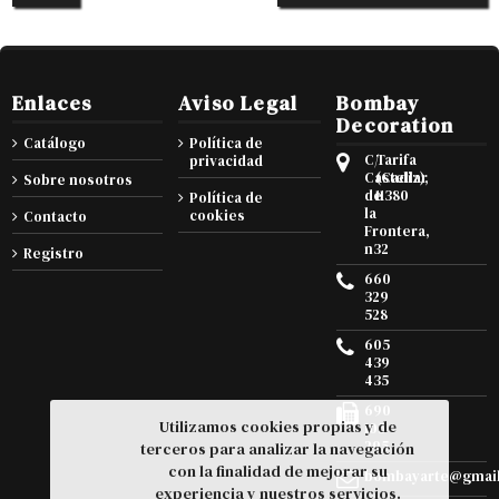
Enlaces
Aviso Legal
Bombay
Decoration
Catálogo
Política de
C/
Tarifa
privacidad
Castellar
(Cadiz),
Sobre nosotros
de
11380
Política de
la
cookies
Contacto
Frontera,
n32
Registro
660
329
528
605
439
435
690
Utilizamos cookies propias y de
105
295
terceros para analizar la navegación
con la finalidad de mejorar su
bombayarte@gmai
experiencia y nuestros servicios.