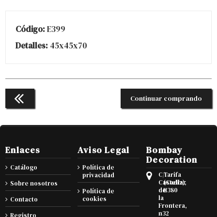
Código:
E399
Detalles:
45x45x70
Continuar comprando
Enlaces
Aviso Legal
Bombay
Decoration
Catálogo
Política de
C/
Tarifa
privacidad
Castellar
(Cadiz),
Sobre nosotros
de
11380
Política de
la
cookies
Contacto
Frontera,
n32
Registro