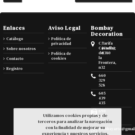
Enlaces
Aviso Legal
Bombay
Decoration
Catálogo
Política de
C/
Tarifa
privacidad
Castellar
(Cadiz),
Sobre nosotros
de
11380
Política de
la
cookies
Contacto
Frontera,
n32
Registro
660
329
528
605
439
435
690
Utilizamos cookies propias y de
105
295
terceros para analizar la navegación
con la finalidad de mejorar su
bombayarte@gmai
experiencia y nuestros servicios.