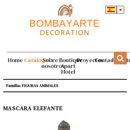
Home
Catálogo
Sobre
Boutique
Proyectos
Contacto
Regist
nosotros
Apart
Hotel
Familia: FIGURAS ANIMALES
MASCARA ELEFANTE