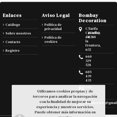
Enlaces
Aviso Legal
Bombay
Decoration
Catálogo
Política de
C/
Tarifa
privacidad
Castellar
(Cadiz),
Sobre nosotros
de
11380
Política de
la
cookies
Contacto
Frontera,
n32
Registro
660
329
528
605
439
435
690
Utilizamos cookies propias y de
105
295
terceros para analizar la navegación
con la finalidad de mejorar su
bombayarte@gmai
experiencia y nuestros servicios.
Puede obtener más información en