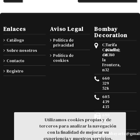
Enlaces
Aviso Legal
Bombay
Decoration
Catálogo
Política de
C/
Tarifa
privacidad
Castellar
(Cadiz),
Sobre nosotros
de
11380
Política de
la
cookies
Contacto
Frontera,
n32
Registro
660
329
528
605
439
435
690
Utilizamos cookies propias y de
105
295
terceros para analizar la navegación
con la finalidad de mejorar su
bombayarte@gmai
experiencia y nuestros servicios.