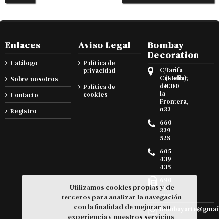
Enlaces
Aviso Legal
Bombay
Decoration
Catálogo
Política de
C/
Tarifa
privacidad
Castellar
(Cadiz),
Sobre nosotros
de
11380
Política de
la
cookies
Contacto
Frontera,
n32
Registro
660
329
528
605
439
435
690
Utilizamos cookies propias y de
105
295
terceros para analizar la navegación
con la finalidad de mejorar su
bombayarte@gmai
experiencia y nuestros servicios.