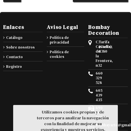
Enlaces
Aviso Legal
Bombay
Decoration
Catálogo
Política de
C/
Tarifa
privacidad
Castellar
(Cadiz),
Sobre nosotros
de
11380
Política de
la
cookies
Contacto
Frontera,
n32
Registro
660
329
528
605
439
435
690
Utilizamos cookies propias y de
105
295
terceros para analizar la navegación
con la finalidad de mejorar su
bombayarte@gmai
experiencia y nuestros servicios.