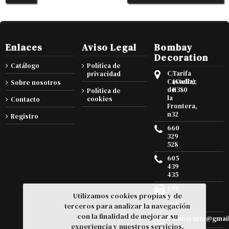
Enlaces
Aviso Legal
Bombay
Decoration
Catálogo
Política de
C/
Tarifa
privacidad
Castellar
(Cadiz),
Sobre nosotros
de
11380
Política de
la
cookies
Contacto
Frontera,
n32
Registro
660
329
528
605
439
435
690
Utilizamos cookies propias y de
105
295
terceros para analizar la navegación
con la finalidad de mejorar su
bombayarte@gmai
experiencia y nuestros servicios.