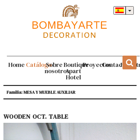
Home
Catálogo
Sobre
Boutique
Proyectos
Contacto
Regist
nosotros
Apart
Hotel
Familia: MESA Y MUEBLE AUXILIAR
WOODEN OCT. TABLE