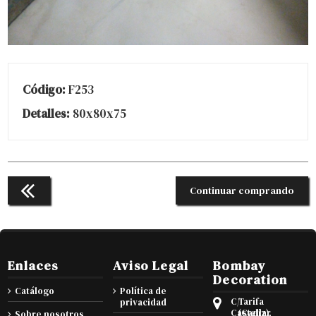
Código:
F253
Detalles:
80x80x75
Continuar comprando
Enlaces
Aviso Legal
Bombay
Decoration
Catálogo
Política de
C/
Tarifa
privacidad
Castellar
(Cadiz),
Sobre nosotros