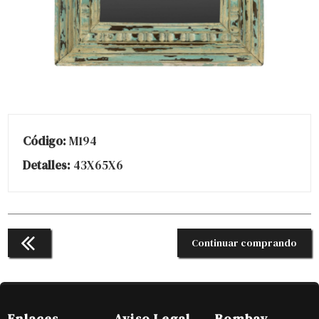
Código:
M194
Detalles:
43X65X6
Continuar comprando
Enlaces
Aviso Legal
Bombay