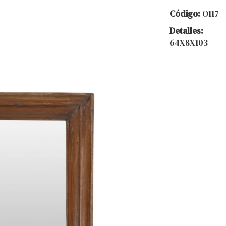
Código:
O117
Detalles:
64X8X103