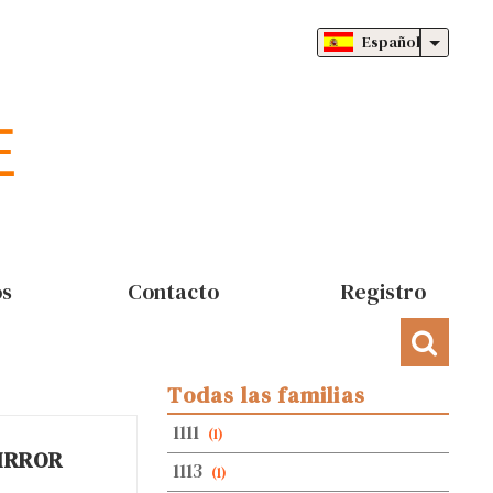
Español
os
Contacto
Registro
Todas las familias
1111
(1)
IRROR
1113
(1)