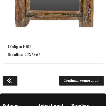
Código:
H102
Detalles:
42X5x62
Continuar comprando
Enlaces
Aviso Legal
Bombay