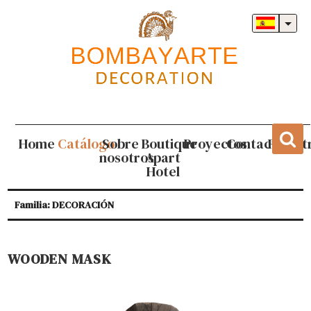
Home
Catálogo
Sobre
Boutique
Proyectos
Contacto
Regist
nosotros
Apart
Hotel
Familia: DECORACIÓN
WOODEN MASK