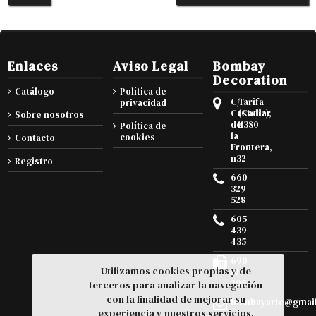
Enlaces
Aviso Legal
Bombay
Decoration
Catálogo
Política de
C/
Tarifa
privacidad
Castellar
(Cadiz),
Sobre nosotros
de
11380
Política de
la
cookies
Contacto
Frontera,
n32
Registro
660
329
528
605
439
435
690
Utilizamos cookies propias y de
105
295
terceros para analizar la navegación
con la finalidad de mejorar su
bombayarte@gmai
experiencia y nuestros servicios.