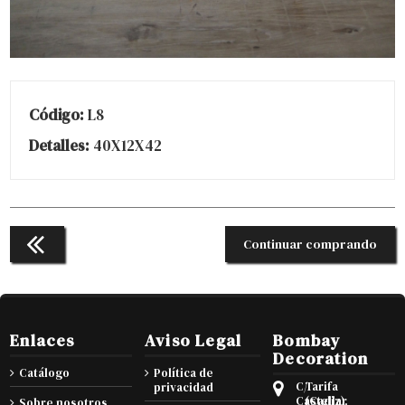
Código:
L8
Detalles:
40X12X42
Continuar comprando
Enlaces
Aviso Legal
Bombay
Decoration
Catálogo
Política de
C/
Tarifa
privacidad
Castellar
(Cadiz),
Sobre nosotros