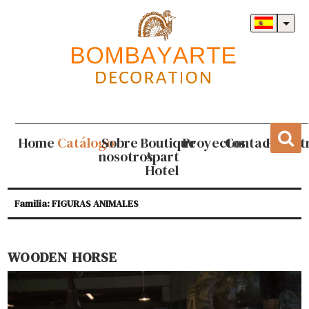
Home
Catálogo
Sobre
Boutique
Proyectos
Contacto
Regist
nosotros
Apart
Hotel
Familia: FIGURAS ANIMALES
WOODEN HORSE