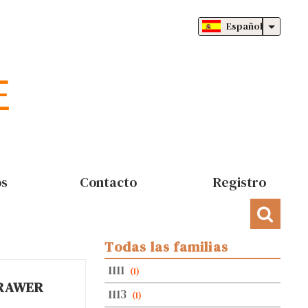
Español
os
Contacto
Registro
Todas las familias
1111
(1)
RAWER
1113
(1)