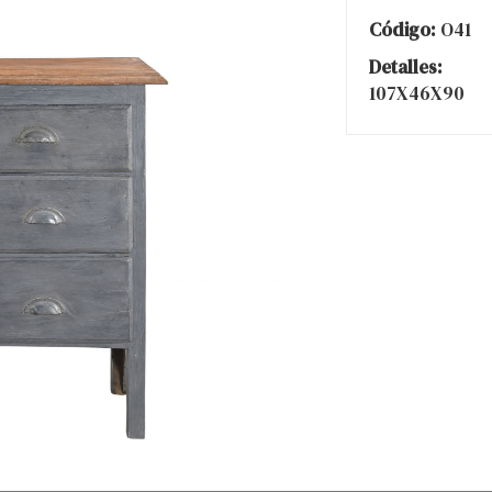
Código:
O41
Detalles:
107X46X90