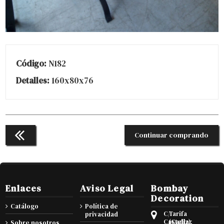
Código:
N182
Detalles:
160x80x76
Continuar comprando
Enlaces
Aviso Legal
Bombay
Decoration
Catálogo
Política de
C/
Tarifa
privacidad
Castellar
(Cadiz),
Sobre nosotros