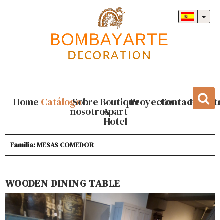
Home
Catálogo
Sobre
Boutique
Proyectos
Contacto
Regist
nosotros
Apart
Hotel
Familia: MESAS COMEDOR
WOODEN DINING TABLE