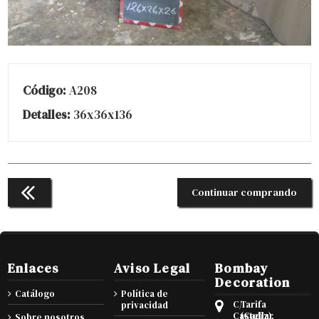
Código:
A208
Detalles:
36x36x136
Continuar comprando
Enlaces
Aviso Legal
Bombay
Decoration
Catálogo
Política de
C/
Tarifa
privacidad
Castellar
(Cadiz),
Sobre nosotros