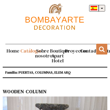
Home
Catálogo
Sobre
Boutique
Proyectos
Contacto
Regist
nosotros
Apart
Hotel
Familia: PUERTAS, COLUMNAS, ELEM ARQ
WOODEN COLUMN