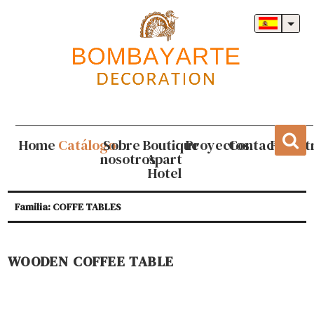
Home
Catálogo
Sobre
Boutique
Proyectos
Contacto
Regist
nosotros
Apart
Hotel
Familia: COFFE TABLES
WOODEN COFFEE TABLE