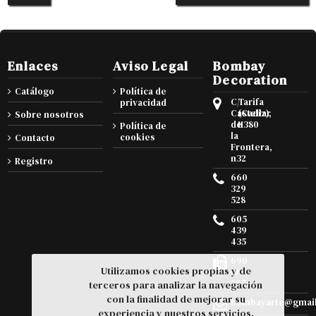
Enlaces
Aviso Legal
Bombay
Decoration
Catálogo
Política de
C/
Tarifa
privacidad
Castellar
(Cadiz),
Sobre nosotros
de
11380
Política de
la
cookies
Contacto
Frontera,
n32
Registro
660
329
528
605
439
435
690
Utilizamos cookies propias y de
105
295
terceros para analizar la navegación
con la finalidad de mejorar su
bombayarte@gmai
experiencia y nuestros servicios.