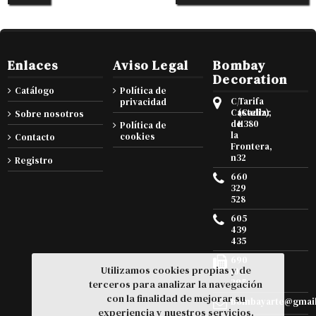
Enlaces
Aviso Legal
Bombay
Decoration
Catálogo
Política de
C/
Tarifa
privacidad
Castellar
(Cadiz),
Sobre nosotros
de
11380
Política de
la
cookies
Contacto
Frontera,
n32
Registro
660
329
528
605
439
435
690
Utilizamos cookies propias y de
105
295
terceros para analizar la navegación
con la finalidad de mejorar su
bombayarte@gmai
experiencia y nuestros servicios.