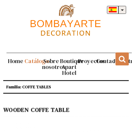
Home
Catálogo
Sobre
Boutique
Proyectos
Contacto
Regist
nosotros
Apart
Hotel
Familia: COFFE TABLES
WOODEN COFFE TABLE