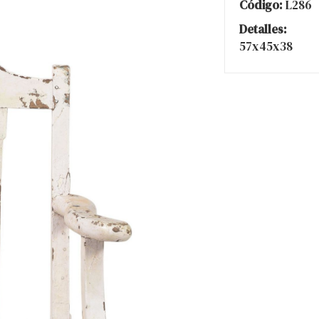
Código:
L286
Detalles:
57x45x38