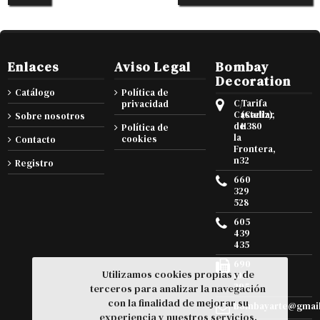
Enlaces
Aviso Legal
Bombay
Decoration
Catálogo
Política de
C/
Tarifa
privacidad
Castellar
(Cadiz),
Sobre nosotros
de
11380
Política de
la
cookies
Contacto
Frontera,
n32
Registro
660
329
528
605
439
435
690
Utilizamos cookies propias y de
105
295
terceros para analizar la navegación
con la finalidad de mejorar su
bombayarte@gmai
experiencia y nuestros servicios.