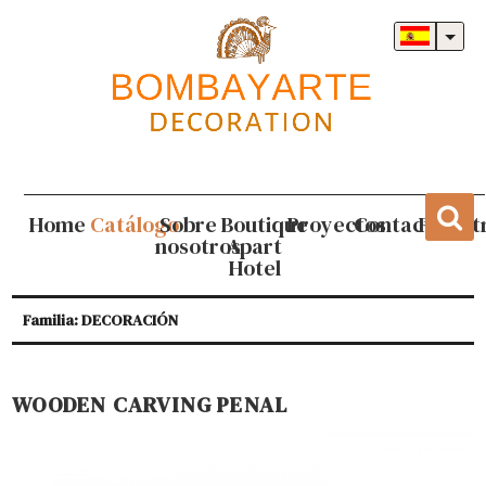
Home
Catálogo
Sobre
Boutique
Proyectos
Contacto
Regist
nosotros
Apart
Hotel
Familia: DECORACIÓN
WOODEN CARVING PENAL