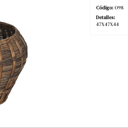
Código:
O98
Detalles:
47X47X44