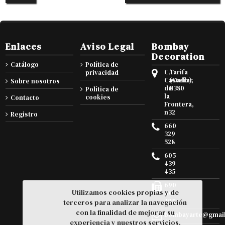
Enlaces
Aviso Legal
Bombay
Decoration
Catálogo
Política de
C/
Tarifa
privacidad
Castellar
(Cadiz),
Sobre nosotros
de
11380
Política de
la
cookies
Contacto
Frontera,
n32
Registro
660
329
528
605
439
435
690
Utilizamos cookies propias y de
105
295
terceros para analizar la navegación
con la finalidad de mejorar su
bombayarte@gmai
experiencia y nuestros servicios.