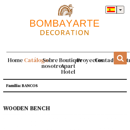
Home
Catálogo
Sobre
Boutique
Proyectos
Contacto
Regist
nosotros
Apart
Hotel
Familia: BANCOS
WOODEN BENCH