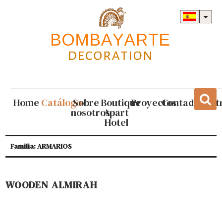
Home
Catálogo
Sobre
Boutique
Proyectos
Contacto
Regist
nosotros
Apart
Hotel
Familia: ARMARIOS
WOODEN ALMIRAH