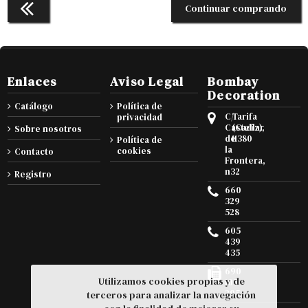
Continuar comprando
Enlaces
Aviso Legal
Bombay
Decoration
Catálogo
Política de
C/
Tarifa
privacidad
Castellar
(Cadiz),
Sobre nosotros
de
11380
Política de
la
cookies
Contacto
Frontera,
n32
Registro
660
329
528
605
439
435
690
Utilizamos cookies propias y de
105
295
terceros para analizar la navegación