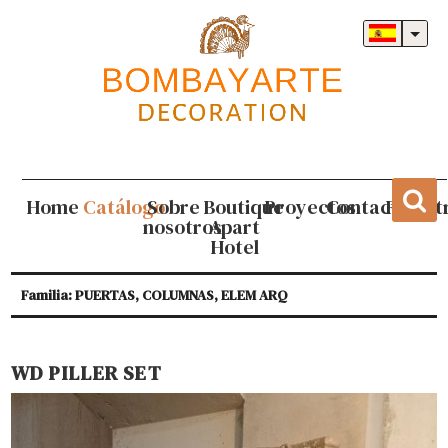
Home
Catálogo
Sobre
Boutique
Proyectos
Contacto
Regist
nosotros
Apart
Hotel
Familia: PUERTAS, COLUMNAS, ELEM ARQ
WD PILLER SET