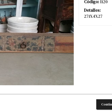
Código:
I120
Detalles:
271X4X27
Conti