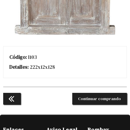
Código:
I103
Detalles:
222x12x128
Continuar comprando
Enlaces
Aviso Legal
Bombay