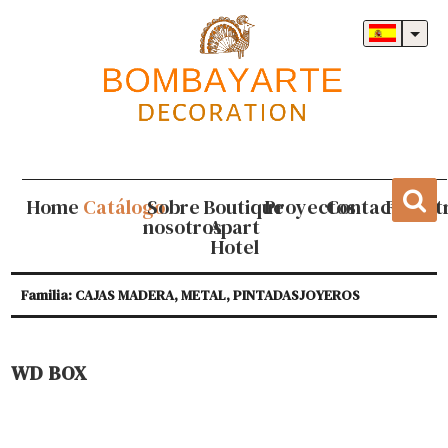
Home
Catálogo
Sobre
Boutique
Proyectos
Contacto
Regist
nosotros
Apart
Hotel
Familia: CAJAS MADERA, METAL, PINTADASJOYEROS
WD BOX