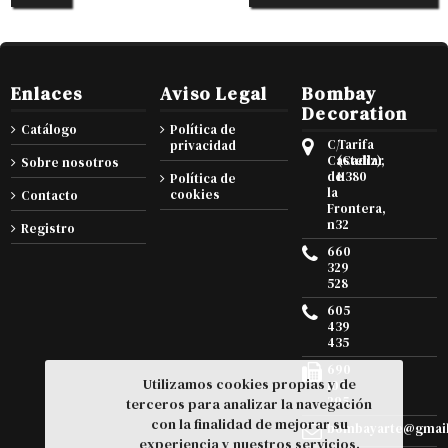
Enlaces
Aviso Legal
Bombay
Decoration
Catálogo
Política de
C/
Tarifa
privacidad
Castellar
(Cadiz),
Sobre nosotros
de
11380
Política de
la
cookies
Contacto
Frontera,
n32
Registro
660
329
528
605
439
435
690
Utilizamos cookies propias y de
105
295
terceros para analizar la navegación
con la finalidad de mejorar su
bombayarte@gmai
experiencia y nuestros servicios.