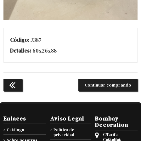
Código:
J387
Detalles:
60x26x88
Continuar comprando
Enlaces
Aviso Legal
Bombay
Decoration
Catálogo
Política de
C/
Tarifa
privacidad
Castellar
(Cadiz),
Sobre nosotros