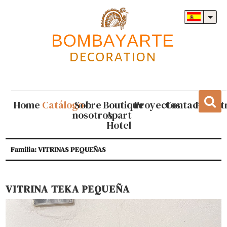
Home
Catálogo
Sobre
Boutique
Proyectos
Contacto
Regist
nosotros
Apart
Hotel
Familia: VITRINAS PEQUEÑAS
VITRINA TEKA PEQUEÑA