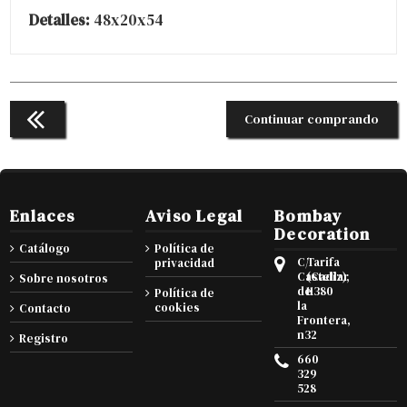
Detalles:
48x20x54
Continuar comprando
Enlaces
Aviso Legal
Bombay
Decoration
Catálogo
Política de
C/
Tarifa
privacidad
Castellar
(Cadiz),
Sobre nosotros
de
11380
Política de
la
cookies
Contacto
Frontera,
n32
Registro
660
329
528