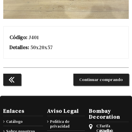
Código:
J401
Detalles:
50x20x57
Continuar comprando
Enlaces
Aviso Legal
Bombay
Decoration
Catálogo
Política de
C/
Tarifa
privacidad
Castellar
(Cadiz),
Sobre nosotros