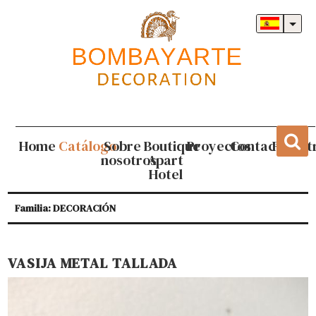
Home
Catálogo
Sobre
Boutique
Proyectos
Contacto
Regist
nosotros
Apart
Hotel
Familia: DECORACIÓN
VASIJA METAL TALLADA