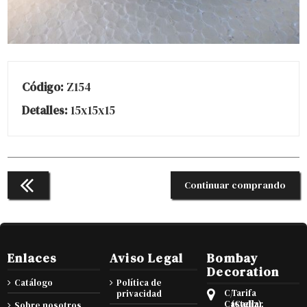
Código:
Z154
Detalles:
15x15x15
Continuar comprando
Enlaces
Aviso Legal
Bombay
Decoration
Catálogo
Política de
C/
Tarifa
privacidad
Castellar
(Cadiz),
Sobre nosotros