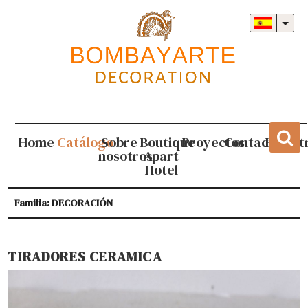
Home
Catálogo
Sobre
Boutique
Proyectos
Contacto
Regist
nosotros
Apart
Hotel
Familia: DECORACIÓN
TIRADORES CERAMICA