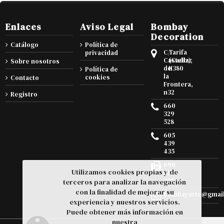
Enlaces
Aviso Legal
Bombay
Decoration
Catálogo
Política de
C/
Tarifa
privacidad
Castellar
(Cadiz),
Sobre nosotros
de
11380
Política de
la
cookies
Contacto
Frontera,
n32
Registro
660
329
528
605
439
435
690
Utilizamos cookies propias y de
105
295
terceros para analizar la navegación
con la finalidad de mejorar su
bombayarte@gmai
experiencia y nuestros servicios.
Puede obtener más información en
nuestra