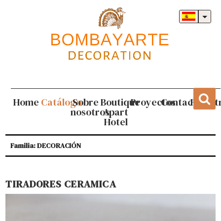
Home
Catálogo
Sobre
Boutique
Proyectos
Contacto
Regist
nosotros
Apart
Hotel
Familia: DECORACIÓN
TIRADORES CERAMICA