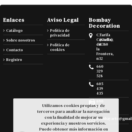
Enlaces
Aviso Legal
Bombay
Decoration
Catálogo
Política de
C/
Tarifa
privacidad
Castellar
(Cadiz),
Sobre nosotros
de
11380
Política de
la
cookies
Contacto
Frontera,
n32
Registro
660
329
528
605
439
435
690
Utilizamos cookies propias y de
105
295
terceros para analizar la navegación
con la finalidad de mejorar su
bombayarte@gmai
experiencia y nuestros servicios.
Puede obtener más información en