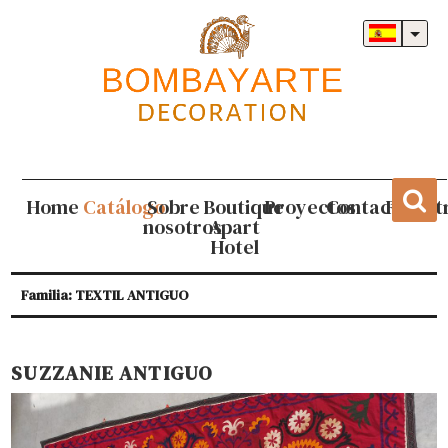
Home
Catálogo
Sobre
Boutique
Proyectos
Contacto
Regist
nosotros
Apart
Hotel
Familia: TEXTIL ANTIGUO
SUZZANIE ANTIGUO