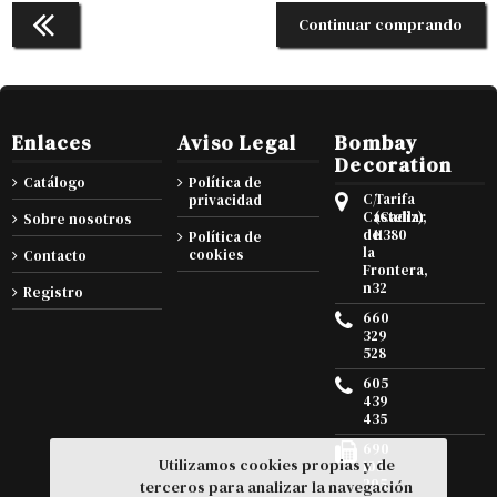
Continuar comprando
Enlaces
Aviso Legal
Bombay
Decoration
Catálogo
Política de
C/
Tarifa
privacidad
Castellar
(Cadiz),
Sobre nosotros
de
11380
Política de
la
cookies
Contacto
Frontera,
n32
Registro
660
329
528
605
439
435
690
Utilizamos cookies propias y de
105
295
terceros para analizar la navegación