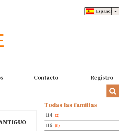
Español
os
Contacto
Registro
Todas las familias
114
(2)
 ANTIGUO
116
(11)