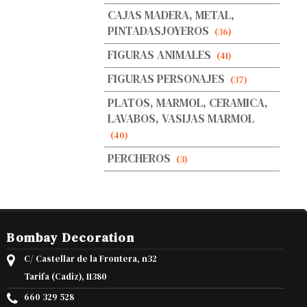
CAJAS MADERA, METAL,
PINTADASJOYEROS
(36)
FIGURAS ANIMALES
(41)
FIGURAS PERSONAJES
(37)
PLATOS, MARMOL, CERAMICA,
LAVABOS, VASIJAS MARMOL
(40)
PERCHEROS
(3)
Bombay Decoration
C/ Castellar de la Frontera, n32
Tarifa (Cadiz), 11380
660 329 528