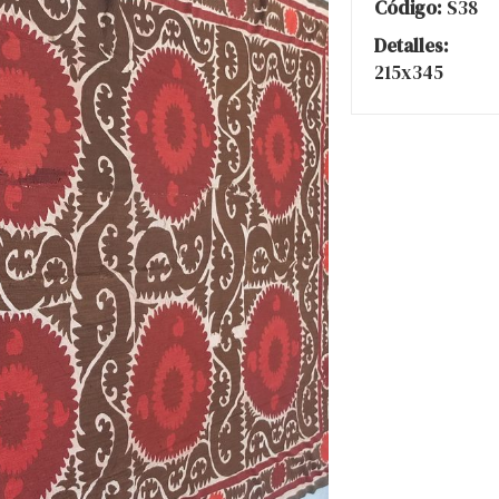
Código:
S38
Detalles:
215x345