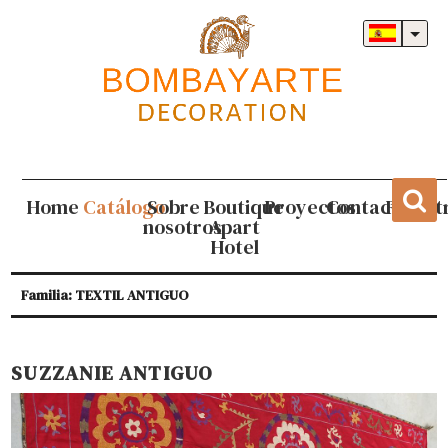
Home
Catálogo
Sobre
Boutique
Proyectos
Contacto
Regist
nosotros
Apart
Hotel
Familia: TEXTIL ANTIGUO
SUZZANIE ANTIGUO