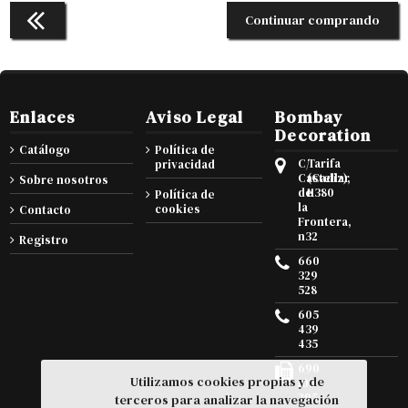
Continuar comprando
Enlaces
Aviso Legal
Bombay
Decoration
Catálogo
Política de
C/
Tarifa
privacidad
Castellar
(Cadiz),
Sobre nosotros
de
11380
Política de
la
cookies
Contacto
Frontera,
n32
Registro
660
329
528
605
439
435
690
Utilizamos cookies propias y de
105
295
terceros para analizar la navegación