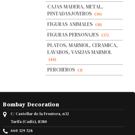
CAJAS MADERA, METAL,
PINTADASJOYEROS
(36)
FIGURAS ANIMALES
(41)
FIGURAS PERSONAJES
(37)
PLATOS, MARMOL, CERAMICA,
LAVABOS, VASIJAS MARMOL
(40)
PERCHEROS
(3)
Bombay Decoration
C/ Castellar de la Frontera, n32
Tarifa (Cadiz), 11380
660 329 528