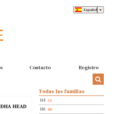
Español
os
Contacto
Registro
Todas las familias
114
(2)
DDHA HEAD
116
(11)