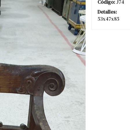
Código:
J74
Detalles:
53x47x85