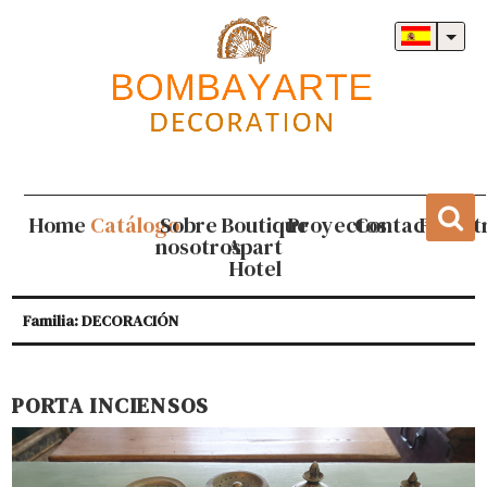
Home
Catálogo
Sobre
Boutique
Proyectos
Contacto
Regist
nosotros
Apart
Hotel
Familia: DECORACIÓN
PORTA INCIENSOS