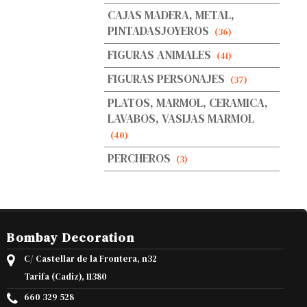
CAJAS MADERA, METAL,
PINTADASJOYEROS
(36)
FIGURAS ANIMALES
(41)
FIGURAS PERSONAJES
(37)
PLATOS, MARMOL, CERAMICA,
LAVABOS, VASIJAS MARMOL
(40)
PERCHEROS
(3)
Bombay Decoration
C/ Castellar de la Frontera, n32
Tarifa (Cadiz), 11380
660 329 528