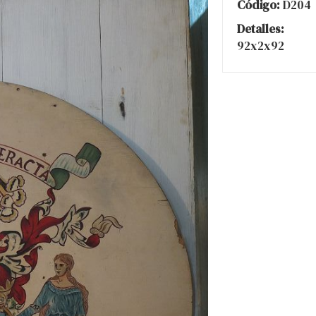
Código:
D204
Detalles:
92x2x92