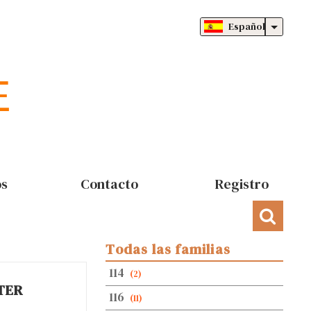
Español
os
Contacto
Registro
Todas las familias
114
(2)
TER
116
(11)