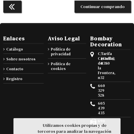
Continuar comprando
Enlaces
Aviso Legal
Bombay
Decoration
Catálogo
Política de
C/
Tarifa
privacidad
Castellar
(Cadiz),
Sobre nosotros
de
11380
Política de
la
cookies
Contacto
Frontera,
n32
Registro
660
329
528
605
439
435
690
Utilizamos cookies propias y de
105
295
terceros para analizar la navegación