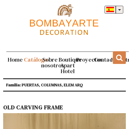
Home
Catálogo
Sobre
Boutique
Proyectos
Contacto
Regist
nosotros
Apart
Hotel
Familia: PUERTAS, COLUMNAS, ELEM ARQ
OLD CARVING FRAME