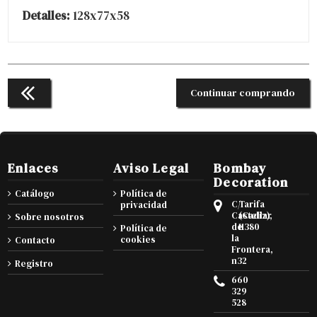
Detalles:
128x77x58
Continuar comprando
Enlaces
Aviso Legal
Bombay
Decoration
Catálogo
Política de
C/
Tarifa
privacidad
Castellar
(Cadiz),
Sobre nosotros
de
11380
Política de
la
cookies
Contacto
Frontera,
n32
Registro
660
329
528