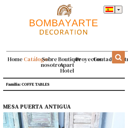
Home
Catálogo
Sobre
Boutique
Proyectos
Contacto
Regist
nosotros
Apart
Hotel
Familia: COFFE TABLES
MESA PUERTA ANTIGUA