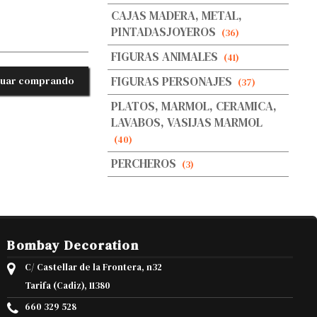
CAJAS MADERA, METAL,
PINTADASJOYEROS
(36)
FIGURAS ANIMALES
(41)
FIGURAS PERSONAJES
nuar comprando
(37)
PLATOS, MARMOL, CERAMICA,
LAVABOS, VASIJAS MARMOL
(40)
PERCHEROS
(3)
Bombay Decoration
C/ Castellar de la Frontera, n32
Tarifa (Cadiz), 11380
660 329 528