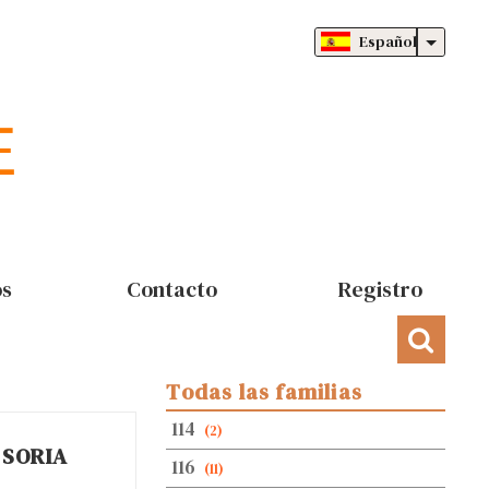
Español
os
Contacto
Registro
Todas las familias
114
(2)
ESORIA
116
(11)