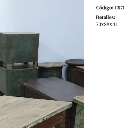
Código:
C871
Detalles:
73x89x41