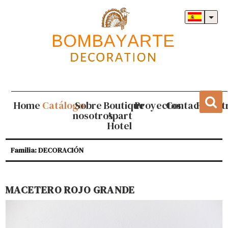
Home
Catálogo
Sobre
Boutique
Proyectos
Contacto
Regist
nosotros
Apart
Hotel
Familia: DECORACIÓN
MACETERO ROJO GRANDE