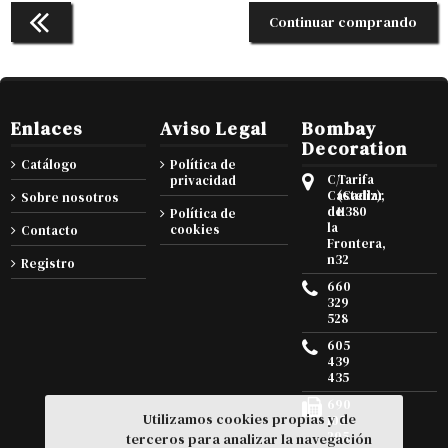
Continuar comprando
Enlaces
Aviso Legal
Bombay
Decoration
Catálogo
Política de
C/
Tarifa
privacidad
Castellar
(Cadiz),
Sobre nosotros
de
11380
Política de
la
cookies
Contacto
Frontera,
n32
Registro
660
329
528
605
439
435
690
Utilizamos cookies propias y de
105
295
terceros para analizar la navegación