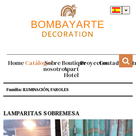
Home
Catálogo
Sobre
Boutique
Proyectos
Contacto
Regist
nosotros
Apart
Hotel
Familia: ILUMINACIÓN, FAROLES
LAMPARITAS SOBREMESA