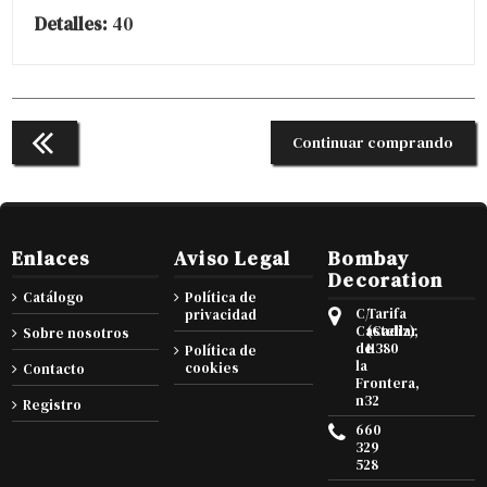
Detalles:
40
Continuar comprando
Enlaces
Aviso Legal
Bombay
Decoration
Catálogo
Política de
C/
Tarifa
privacidad
Castellar
(Cadiz),
Sobre nosotros
de
11380
Política de
la
cookies
Contacto
Frontera,
n32
Registro
660
329
528