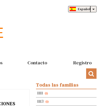
Español
os
Contacto
Registro
Todas las familias
1111
(1)
1113
(1)
CIONES