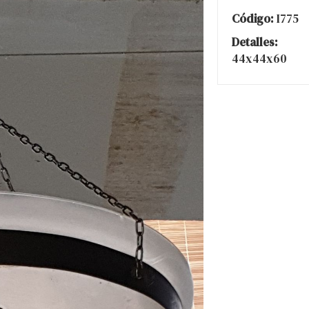
Código:
I775
Detalles:
44x44x60