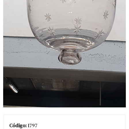
Código:
I797