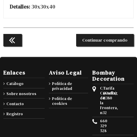
Detalles:
30x30x40
Continuar comprando
Enlaces
Aviso Legal
Bombay
Decoration
Catálogo
Política de
C/
Tarifa
privacidad
Castellar
(Cadiz),
Sobre nosotros
de
11380
Política de
la
cookies
Contacto
Frontera,
n32
Registro
660
329
528